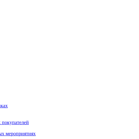
дках
х покупателей
ых мероприятиях