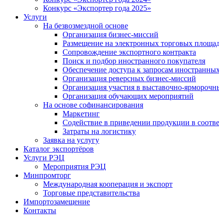
Конкурс «Экспортер года 2025»
Услуги
На безвозмездной основе
Организация бизнес-миссий
Размещение на электронных торговых площа
Сопровождение экспортного контракта
Поиск и подбор иностранного покупателя
Обеспечение доступа к запросам иностранны
Организация реверсных бизнес-миссий
Организация участия в выставочно-ярморочн
Организация обучающих мероприятий
На основе софинансирования
Маркетинг
Содействие в приведении продукции в соотве
Затраты на логистику
Заявка на услугу
Каталог экспортёров
Услуги РЭЦ
Мероприятия РЭЦ
Минпромторг
Международная кооперация и экспорт
Торговые представительства
Импортозамещение
Контакты