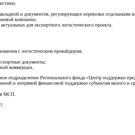
истики;
акладной и документов, регулирующих перевозки отдельными в
раховой компании;
актуальных для экспортного логистического проекта.
ношения с логистическим провайдером;
нспортные документы;
нной коммерции.
рное подразделение Регионального фонда «Центр поддержки пр
ионной и непрямой финансовой поддержки субъектам малого и с
ов МСП.
7.