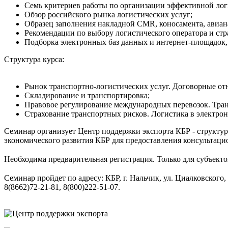
Семь критериев работы по организации эффективной лог
Обзор российского рынка логистических услуг;
Образец заполнения накладной CMR, коносамента, авиан
Рекомендации по выбору логистического оператора и ст
Подборка электронных баз данных и интернет-площадок, 
Структура курса:
⠀
Рынок транспортно-логистических услуг. Договорные от
Складирование и транспортировка;
Правовое регулирование международных перевозок. Тра
Страхование транспортных рисков. Логистика в электро
Семинар организует Центр поддержки экспорта КБР - структу
экономического развития КБР для предоставления консультац
⠀
Необходима предварительная регистрация. Только для субъект
⠀
Семинар пройдет по адресу: КБР, г. Нальчик, ул. Циалковского, 
8(8662)72-21-81, 8(800)222-51-07.