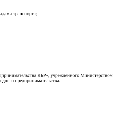
идами транспорта;
едпринимательства КБР», учреждённого Министерством
реднего предпринимательства.