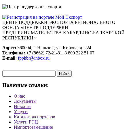
ЦЕНТР ПОДДЕРЖКИ ЭКСПОРТА
РЕГИОНАЛЬНОГО
ФОНДА «ЦЕНТР ПОДДЕРЖКИ
ПРЕДПРИНИМАТЕЛЬСТВА КАБАРДИНО-БАЛКАРСКОЙ
РЕСПУБЛИКИ»
Адрес:
360004, г. Нальчик, ул. Кирова, д. 224
Телефоны:
+7 (8662) 72-21-81, 8 800 222 51 07
E-mail:
fppkbr@inbox.ru
Запрос
для
поиска:
Полезные ссылки:
О нас
Документы
Новости
Услуги
Каталог экспортёров
Услуги РЭЦ
Импортозамещение