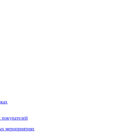
дках
х покупателей
ых мероприятиях