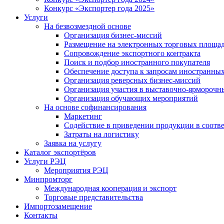
Конкурс «Экспортер года 2025»
Услуги
На безвозмездной основе
Организация бизнес-миссий
Размещение на электронных торговых площа
Сопровождение экспортного контракта
Поиск и подбор иностранного покупателя
Обеспечение доступа к запросам иностранны
Организация реверсных бизнес-миссий
Организация участия в выставочно-ярморочн
Организация обучающих мероприятий
На основе софинансирования
Маркетинг
Содействие в приведении продукции в соотве
Затраты на логистику
Заявка на услугу
Каталог экспортёров
Услуги РЭЦ
Мероприятия РЭЦ
Минпромторг
Международная кооперация и экспорт
Торговые представительства
Импортозамещение
Контакты