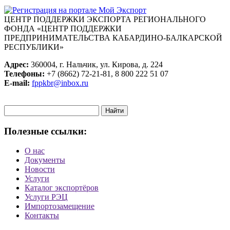
ЦЕНТР ПОДДЕРЖКИ ЭКСПОРТА
РЕГИОНАЛЬНОГО
ФОНДА «ЦЕНТР ПОДДЕРЖКИ
ПРЕДПРИНИМАТЕЛЬСТВА КАБАРДИНО-БАЛКАРСКОЙ
РЕСПУБЛИКИ»
Адрес:
360004, г. Нальчик, ул. Кирова, д. 224
Телефоны:
+7 (8662) 72-21-81, 8 800 222 51 07
E-mail:
fppkbr@inbox.ru
Запрос
для
поиска:
Полезные ссылки:
О нас
Документы
Новости
Услуги
Каталог экспортёров
Услуги РЭЦ
Импортозамещение
Контакты