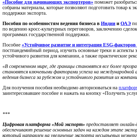
«Пособие для начинающих экспортеров»
поможет разобраться
собраны материалы, которые позволяют подготовить товар к эк
поддержки экспорта.
Пособия по особенностям ведения бизнеса в
Индии
и
ОАЭ
по
по ведению кросс-культурных переговоров, заключению сдело
программах государственной поддержки.
Пособие
«Устойчивое развитие и интеграция ESG-факторов
постпандемийный период, изучить основные треки и аспекты 
устойчивого развития для компании, а также практические ре
«В современном мире, где границы становятся все более прозр
становятся ключевыми факторами успеха на международной 
ведения бизнеса за рубежом и устойчивого развития их компани
Для получения пособия необходимо авторизоваться на
платфор
заинтересовавшее пособие и нажать на кнопку «Получить услуг
***
Цифровая платформа «Мой экспорт»
предоставляет онлайн-
обеспечивают решение основных задач на каждом этапе экспор
который направлен на увеличение экспорта несырьевых неэнер