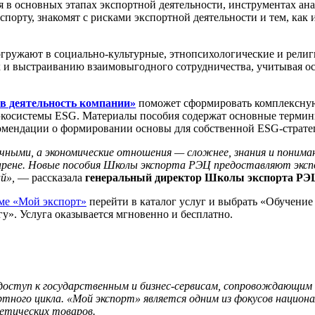
 в основных этапах экспортной деятельности, инструментах ан
спорту, знакомят с рисками экспортной деятельности и тем, как
гружают в социально-культурные, этнопсихологические и религ
к и выстраиванию взаимовыгодного сотрудничества, учитывая о
 в деятельность компании»
поможет сформировать комплексную 
экосистемы ESG. Материалы пособия содержат основные термин
комендации о формировании основы для собственной ESG-страте
ачными, а экономические отношения — сложнее, знания и понима
арене. Новые пособия Школы экспорта РЭЦ предоставляют экс
й»,
— рассказала
генеральный директор Школы экспорта РЭ
ме «Мой экспорт»
перейти в каталог услуг и выбрать «Обучение
у». Услуга оказывается мгновенно и бесплатно.
доступ к государственным и бизнес-сервисам, сопровождающим
тного цикла. «Мой экспорт» является одним из фокусов национ
гетических товаров.