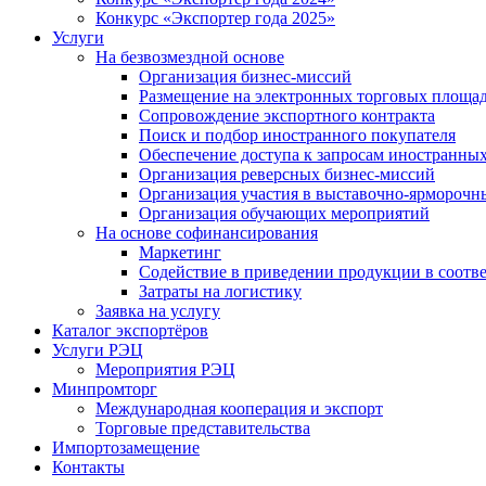
Конкурс «Экспортер года 2025»
Услуги
На безвозмездной основе
Организация бизнес-миссий
Размещение на электронных торговых площа
Сопровождение экспортного контракта
Поиск и подбор иностранного покупателя
Обеспечение доступа к запросам иностранны
Организация реверсных бизнес-миссий
Организация участия в выставочно-ярморочн
Организация обучающих мероприятий
На основе софинансирования
Маркетинг
Содействие в приведении продукции в соотве
Затраты на логистику
Заявка на услугу
Каталог экспортёров
Услуги РЭЦ
Мероприятия РЭЦ
Минпромторг
Международная кооперация и экспорт
Торговые представительства
Импортозамещение
Контакты