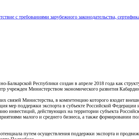
тствие с требованиями зарубежного законодательства, сертифи
но-Балкарской Республики создан в апреле 2018 года как струк
нтр учрежден Министерством экономического развития Кабардин
х связей Министерства, в компетенцию которого входит внешне
ия мер поддержки экспорта в субъекте Российской Федерации и 
ению инвестиций, действующих на территории субъекта Российс
риятиями малого и среднего бизнеса, а также формировании п
потенциала путем осуществления поддержки экспорта и продвиж