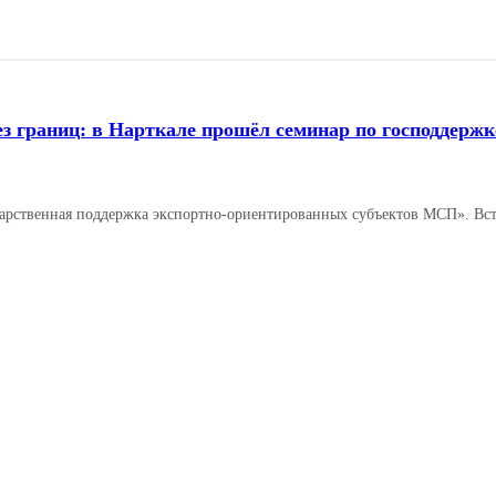
ез границ: в Нарткале прошёл семинар по господдерж
арственная поддержка экспортно‑ориентированных субъектов МСП». Вст
Читать далее →