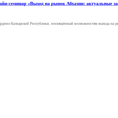
айн‑семинар «Выход на рынок Абхазии: актуальные за
ардино‑Балкарской Республики, посвящённый возможностям выхода на 
Читать далее →