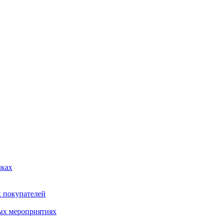
дках
х покупателей
ых мероприятиях