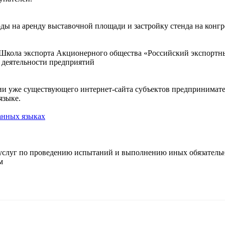
ходы на аренду выставочной площади и застройку стенда на кон
Школа экспорта Акционерного общества «Российский экспортн
 деятельности предприятий
ции уже существующего интернет-сайта субъектов предпринимат
языке.
анных языках
и услуг по проведению испытаний и выполнению иных обязател
м