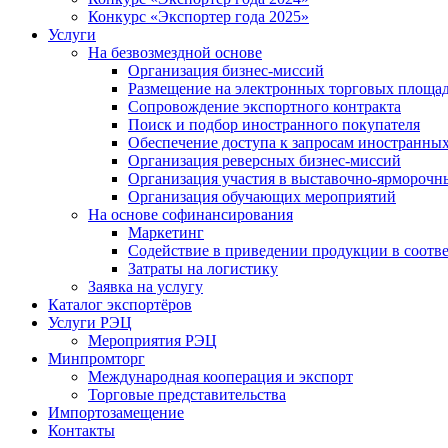
Конкурс «Экспортер года 2025»
Услуги
На безвозмездной основе
Организация бизнес-миссий
Размещение на электронных торговых площа
Сопровождение экспортного контракта
Поиск и подбор иностранного покупателя
Обеспечение доступа к запросам иностранны
Организация реверсных бизнес-миссий
Организация участия в выставочно-ярморочн
Организация обучающих мероприятий
На основе софинансирования
Маркетинг
Содействие в приведении продукции в соотве
Затраты на логистику
Заявка на услугу
Каталог экспортёров
Услуги РЭЦ
Мероприятия РЭЦ
Минпромторг
Международная кооперация и экспорт
Торговые представительства
Импортозамещение
Контакты