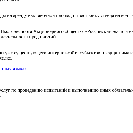
ходы на аренду выставочной площади и застройку стенда на кон
Школа экспорта Акционерного общества «Российский экспортн
 деятельности предприятий
ции уже существующего интернет-сайта субъектов предпринимат
языке.
анных языках
и услуг по проведению испытаний и выполнению иных обязател
м