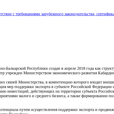
тствие с требованиями зарубежного законодательства, сертифи
но-Балкарской Республики создан в апреле 2018 года как струк
нтр учрежден Министерством экономического развития Кабардин
х связей Министерства, в компетенцию которого входит внешне
ия мер поддержки экспорта в субъекте Российской Федерации и 
ению инвестиций, действующих на территории субъекта Российс
риятиями малого и среднего бизнеса, а также формировании п
потенциала путем осуществления поддержки экспорта и продвиж