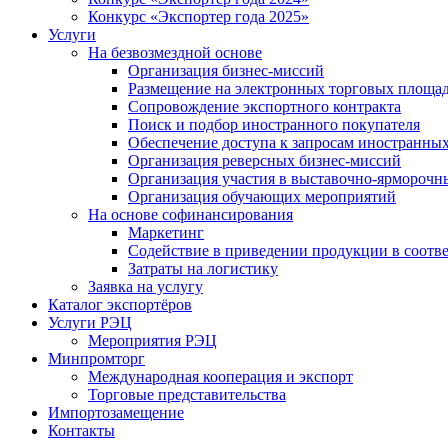
Конкурс «Экспортер года 2025»
Услуги
На безвозмездной основе
Организация бизнес-миссий
Размещение на электронных торговых площа
Сопровождение экспортного контракта
Поиск и подбор иностранного покупателя
Обеспечение доступа к запросам иностранны
Организация реверсных бизнес-миссий
Организация участия в выставочно-ярморочн
Организация обучающих мероприятий
На основе софинансирования
Маркетинг
Содействие в приведении продукции в соотве
Затраты на логистику
Заявка на услугу
Каталог экспортёров
Услуги РЭЦ
Мероприятия РЭЦ
Минпромторг
Международная кооперация и экспорт
Торговые представительства
Импортозамещение
Контакты