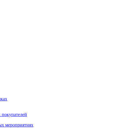
дках
х покупателей
ых мероприятиях