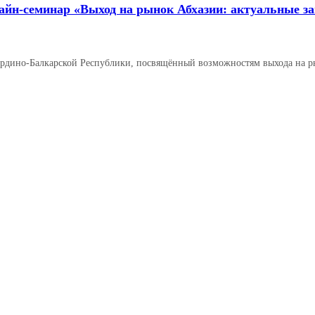
айн‑семинар «Выход на рынок Абхазии: актуальные за
ардино‑Балкарской Республики, посвящённый возможностям выхода на 
Читать далее →