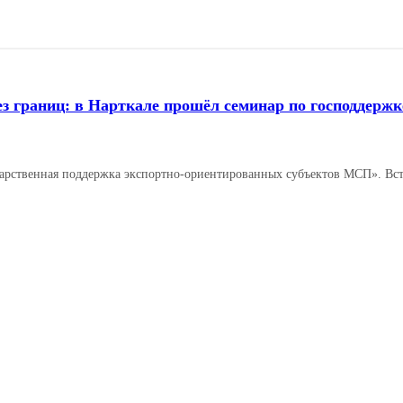
ез границ: в Нарткале прошёл семинар по господдерж
арственная поддержка экспортно‑ориентированных субъектов МСП». Вст
Читать далее →