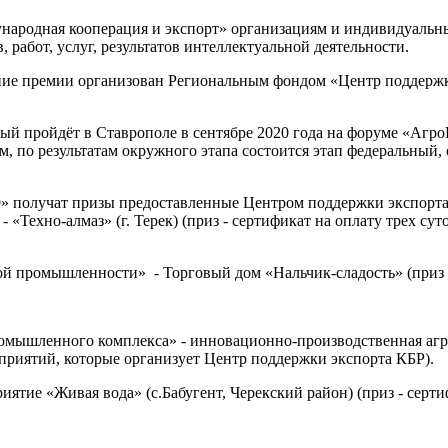
ународная кооперация и экспорт» организациям и индивидуаль
работ, услуг, результатов интеллектуальной деятельности.
ание премии организован Региональным фондом «Центр поддерж
рый пройдёт в Ставрополе в сентябре 2020 года на форуме «Агр
, по результатам окружного этапа состоится этап федеральный,
9» получат призы предоставленные Центром поддержки экспорта
«Техно-алмаз» (г. Терек) (приз - сертификат на оплату трех су
й промышленности» - Торговый дом «Нальчик-сладость» (приз –
ромышленного комплекса» - инновационно-производственная аг
оприятий, которые организует Центр поддержки экспорта КБР).
ятие «Живая вода» (с.Бабугент, Черекский район) (приз - серт