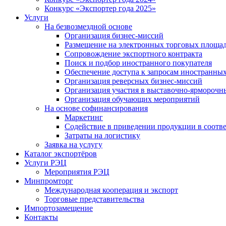
Конкурс «Экспортер года 2025»
Услуги
На безвозмездной основе
Организация бизнес-миссий
Размещение на электронных торговых площа
Сопровождение экспортного контракта
Поиск и подбор иностранного покупателя
Обеспечение доступа к запросам иностранны
Организация реверсных бизнес-миссий
Организация участия в выставочно-ярморочн
Организация обучающих мероприятий
На основе софинансирования
Маркетинг
Содействие в приведении продукции в соотве
Затраты на логистику
Заявка на услугу
Каталог экспортёров
Услуги РЭЦ
Мероприятия РЭЦ
Минпромторг
Международная кооперация и экспорт
Торговые представительства
Импортозамещение
Контакты