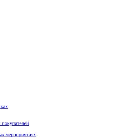
дках
х покупателей
ых мероприятиях