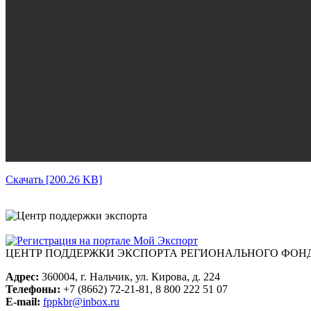
Скачать [200.26 KB]
ЦЕНТР ПОДДЕРЖКИ ЭКСПОРТА
РЕГИОНАЛЬНОГО ФОНД
Адрес:
360004, г. Нальчик, ул. Кирова, д. 224
Телефоны:
+7 (8662) 72-21-81, 8 800 222 51 07
E-mail:
fppkbr@inbox.ru