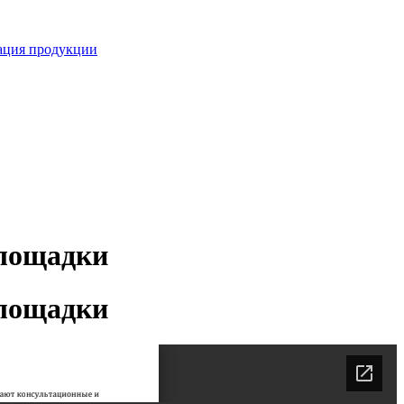
кация продукции
площадки
площадки