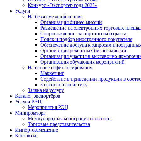
Конкурс «Экспортер года 2025»
Услуги
На безвозмездной основе
Организация бизнес-миссий
Размещение на электронных торговых площа
Сопровождение экспортного контракта
Поиск и подбор иностранного покупателя
Обеспечение доступа к запросам иностранны
Организация реверсных бизнес-миссий
Организация участия в выставочно-ярморочн
Организация обучающих мероприятий
На основе софинансирования
Маркетинг
Содействие в приведении продукции в соотве
Затраты на логистику
Заявка на услугу
Каталог экспортёров
Услуги РЭЦ
Мероприятия РЭЦ
Минпромторг
Международная кооперация и экспорт
Торговые представительства
Импортозамещение
Контакты