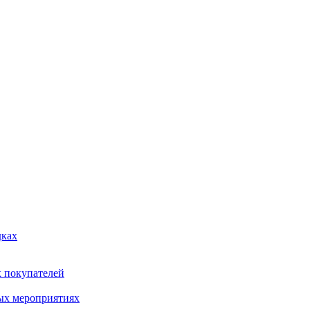
дках
х покупателей
ых мероприятиях