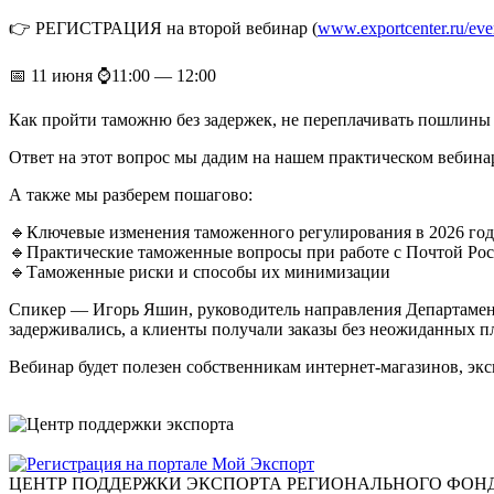
👉 РЕГИСТРАЦИЯ на второй вебинар (
www.exportcenter.ru/even
📅 11 июня ⌚️11:00 — 12:00
Как пройти таможню без задержек, не переплачивать пошлины и
Ответ на этот вопрос мы дадим на нашем практическом вебинар
А также мы разберем пошагово:
🔹Ключевые изменения таможенного регулирования в 2026 го
🔹Практические таможенные вопросы при работе с Почтой Ро
🔹Таможенные риски и способы их минимизации
Спикер — Игорь Яшин, руководитель направления Департаме
задерживались, а клиенты получали заказы без неожиданных п
Вебинар будет полезен собственникам интернет-магазинов, эксп
ЦЕНТР ПОДДЕРЖКИ ЭКСПОРТА
РЕГИОНАЛЬНОГО ФОНД