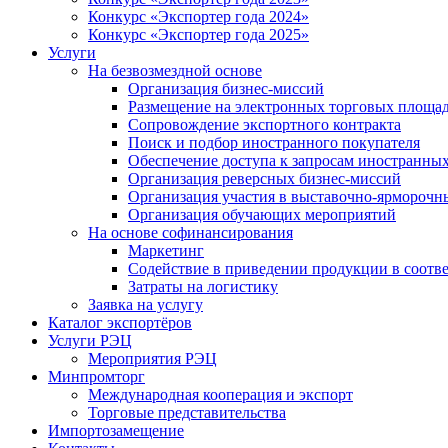
Конкурс «Экспортер года 2024»
Конкурс «Экспортер года 2025»
Услуги
На безвозмездной основе
Организация бизнес-миссий
Размещение на электронных торговых площа
Сопровождение экспортного контракта
Поиск и подбор иностранного покупателя
Обеспечение доступа к запросам иностранны
Организация реверсных бизнес-миссий
Организация участия в выставочно-ярморочн
Организация обучающих мероприятий
На основе софинансирования
Маркетинг
Содействие в приведении продукции в соотве
Затраты на логистику
Заявка на услугу
Каталог экспортёров
Услуги РЭЦ
Мероприятия РЭЦ
Минпромторг
Международная кооперация и экспорт
Торговые представительства
Импортозамещение