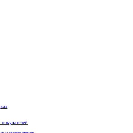
дках
х покупателей