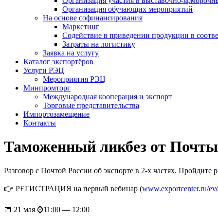
Организация участия в выставочно-ярморочн
Организация обучающих мероприятий
На основе софинансирования
Маркетинг
Содействие в приведении продукции в соотве
Затраты на логистику
Заявка на услугу
Каталог экспортёров
Услуги РЭЦ
Мероприятия РЭЦ
Минпромторг
Международная кооперация и экспорт
Торговые представительства
Импортозамещение
Контакты
Таможенный ликбез от Почты 
Разговор с Почтой России об экспорте в 2-х частях. Пройдите 
👉 РЕГИСТРАЦИЯ на первый вебинар (
www.exportcenter.ru/eve
📅 21 мая ⌚️11:00 — 12:00