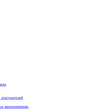
дках
х покупателей
ых мероприятиях