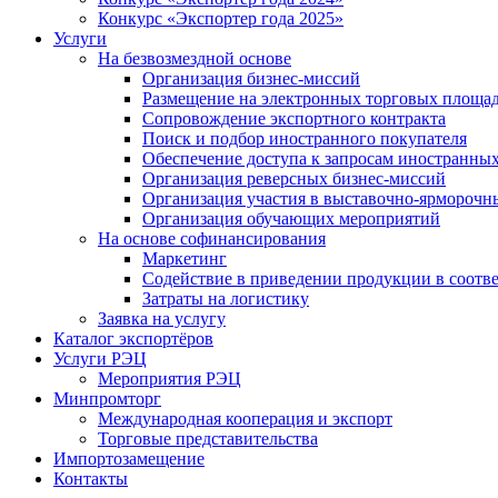
Конкурс «Экспортер года 2025»
Услуги
На безвозмездной основе
Организация бизнес-миссий
Размещение на электронных торговых площа
Сопровождение экспортного контракта
Поиск и подбор иностранного покупателя
Обеспечение доступа к запросам иностранны
Организация реверсных бизнес-миссий
Организация участия в выставочно-ярморочн
Организация обучающих мероприятий
На основе софинансирования
Маркетинг
Содействие в приведении продукции в соотве
Затраты на логистику
Заявка на услугу
Каталог экспортёров
Услуги РЭЦ
Мероприятия РЭЦ
Минпромторг
Международная кооперация и экспорт
Торговые представительства
Импортозамещение
Контакты