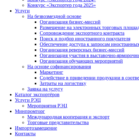
Конкурс «Экспортер года 2025»
Услуги
На безвозмездной основе
Организация бизнес-миссий
Размещение на электронных торговых площа
Сопровождение экспортного контракта
Поиск и подбор иностранного покупателя
Обеспечение доступа к запросам иностранны
Организация реверсных бизнес-миссий
Организация участия в выставочно-ярморочн
Организация обучающих мероприятий
На основе софинансирования
Маркетинг
Содействие в приведении продукции в соотве
Затраты на логистику
Заявка на услугу
Каталог экспортёров
Услуги РЭЦ
Мероприятия РЭЦ
Минпромторг
Международная кооперация и экспорт
Торговые представительства
Импортозамещение
Контакты