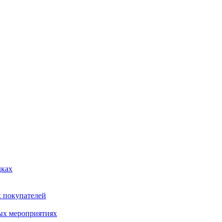
дках
х покупателей
ых мероприятиях